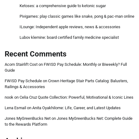
Ketoses: a comprehensive guide to ketonic sugar
Pivigames: play classic games like snake, pong & pac-man online
ILounge: Independent apple reviews, news & accessories
Lubov klemine: board certified family medicine specialist
Recent Comments
Acorn Stairlift Cost
on
FWISD Pay Schedule: Monthly or Biweekly? Full
Guide
FWISD Pay Schedule
on
Crown Heritage Stair Parts Catalog: Balusters,
Railings & Accessories
nook
on
Celia Cruz Quote Collection: Powerful, Motivational & Iconic Lines
Lena Esmail
on
Anita Oyakhilome: Life, Career, and Latest Updates
Jones MyGreenBucks Net
on
Jones MyGreenBucks Net: Complete Guide
to the Rewards Platform