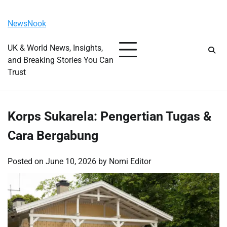
Skip
Friday, August 7, 2026
to
NewsNook
content
UK & World News, Insights,
and Breaking Stories You Can
Trust
Korps Sukarela: Pengertian Tugas &
Cara Bergabung
Posted on
June 10, 2026
by
Nomi Editor